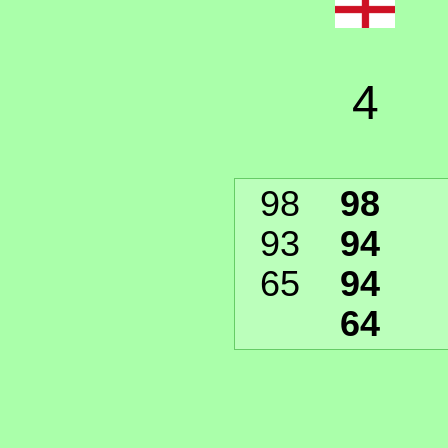
4
98
98
93
94
65
94
64