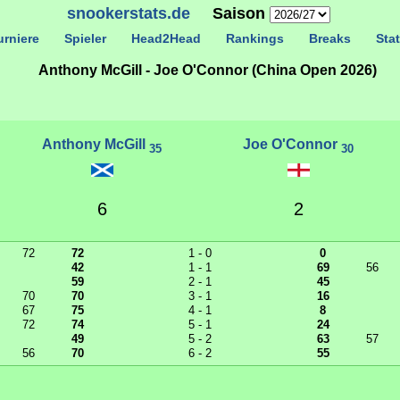
snookerstats.de
Saison
rniere
Spieler
Head2Head
Rankings
Breaks
Stat
Anthony McGill - Joe O'Connor (China Open 2026)
Anthony McGill
Joe O'Connor
35
30
6
2
72
72
1 - 0
0
42
1 - 1
69
56
59
2 - 1
45
70
70
3 - 1
16
67
75
4 - 1
8
72
74
5 - 1
24
49
5 - 2
63
57
56
70
6 - 2
55