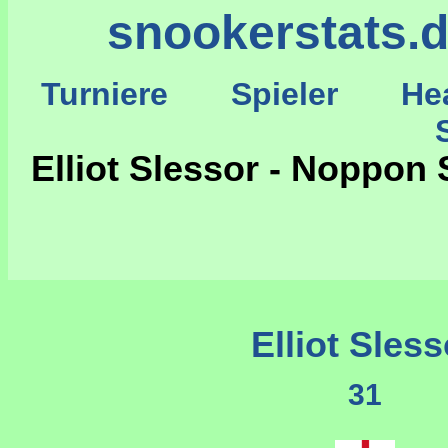
snookerstats.
Turniere
Spieler
He
St
Elliot Slessor - Noppo
Elliot Sless
31