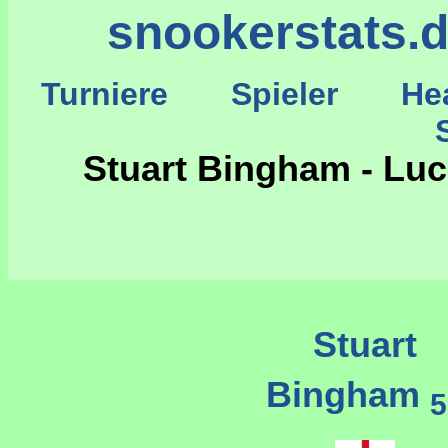
snookerstats.
Turniere
Spieler
He
St
Stuart Bingham - Luc
Stuart
Bingham
5