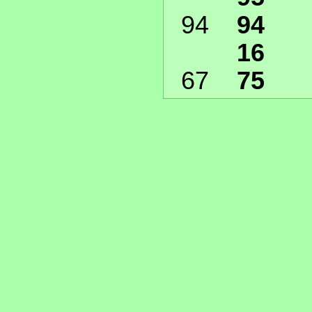
94
94
16
67
75