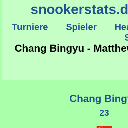
snookerstats.
Turniere
Spieler
He
St
Chang Bingyu - Matthe
Chang Bing
23