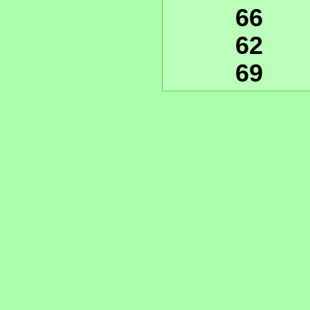
66
62
69