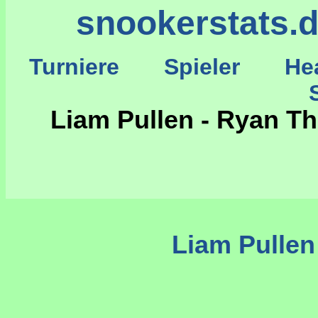
snookerstats.
Turniere
Spieler
He
St
Liam Pullen - Ryan T
Liam Pulle