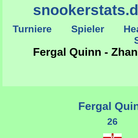
snookerstats.
Turniere
Spieler
He
St
Fergal Quinn - Zha
Fergal Qui
26