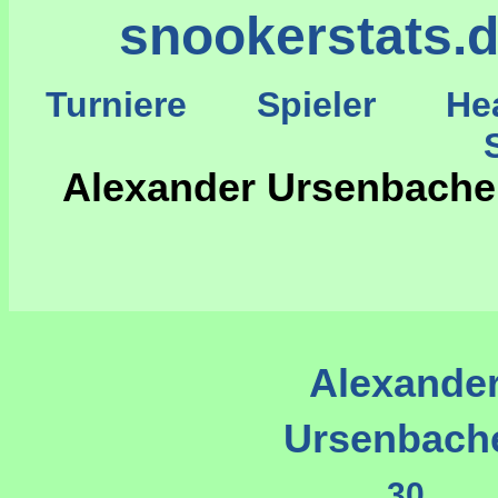
snookerstats.
Turniere
Spieler
He
St
Alexander Ursenbache
Alexande
Ursenbach
30