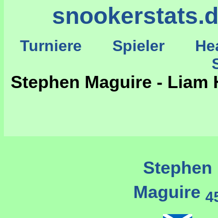
snookerstats.
Turniere
Spieler
He
St
Stephen Maguire - Liam 
Stephen
Maguire
4