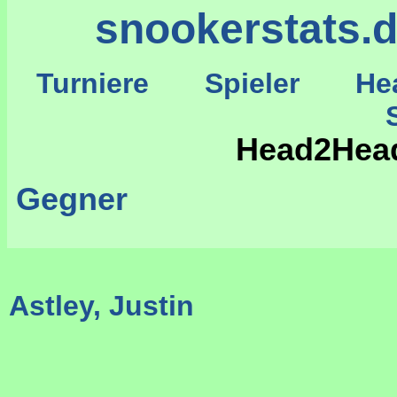
snookerstats.
Turniere
Spieler
He
St
Head2Head 
Gegner
Astley, Justin