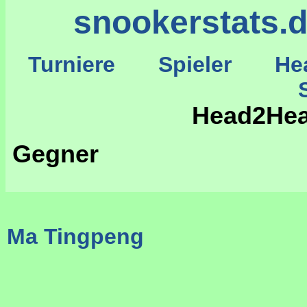
snookerstats.
Turniere
Spieler
He
St
Head2Hea
Gegner
Ma Tingpeng