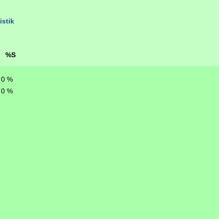
istik
%S
0 %
0 %