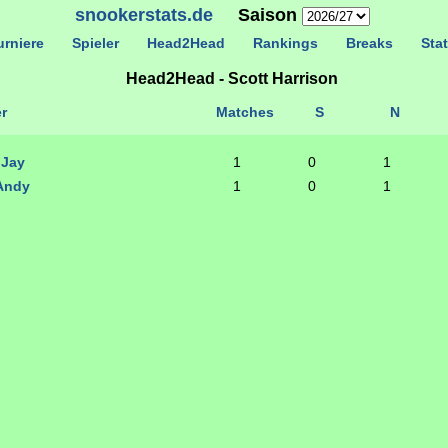
snookerstats.de
Saison
rniere
Spieler
Head2Head
Rankings
Breaks
Stat
Head2Head - Scott Harrison
r
Matches
S
N
 Jay
1
0
1
 Andy
1
0
1