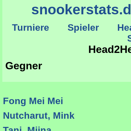
snookerstats.
Turniere
Spieler
He
St
Head2He
Gegner
Fong Mei Mei
Nutcharut, Mink
Tani, Miina