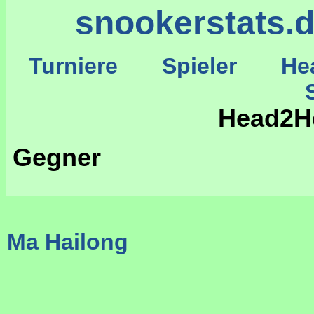
snookerstats.
Turniere
Spieler
He
St
Head2H
Gegner
Ma Hailong