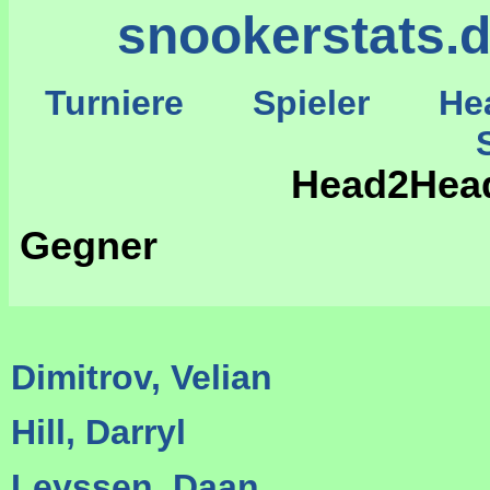
snookerstats.
Turniere
Spieler
He
St
Head2Head
Gegner
Dimitrov, Velian
Hill, Darryl
Leyssen, Daan