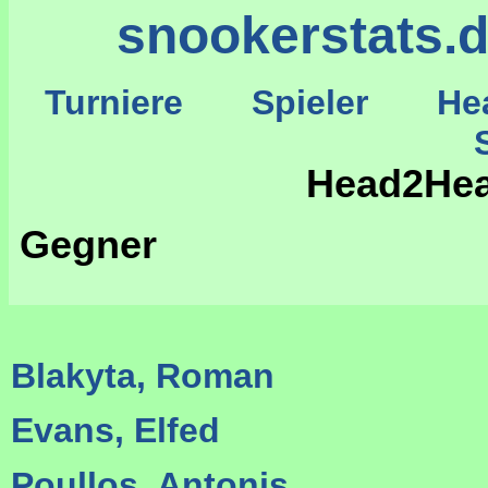
snookerstats.
Turniere
Spieler
He
St
Head2Hea
Gegner
Blakyta, Roman
Evans, Elfed
Poullos, Antonis