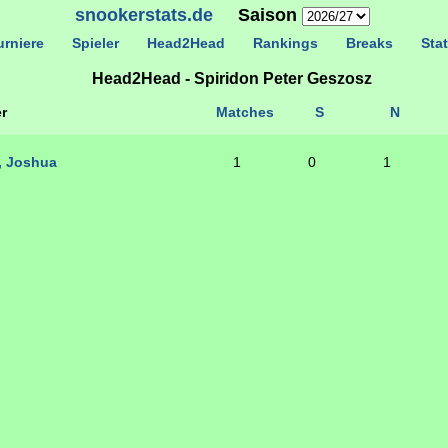
snookerstats.de
Saison
rniere
Spieler
Head2Head
Rankings
Breaks
Stat
Head2Head - Spiridon Peter Geszosz
r
Matches
S
N
, Joshua
1
0
1