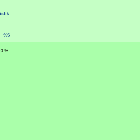
istik
%S
0 %