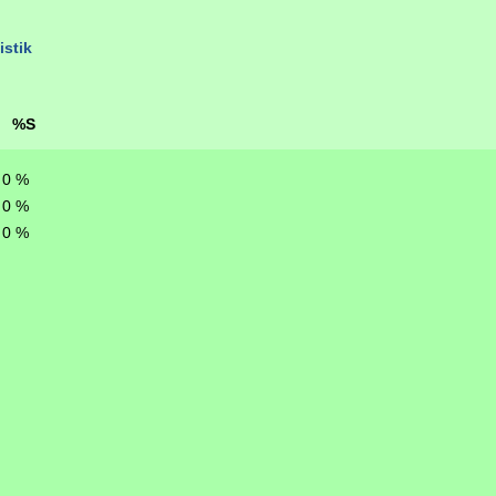
istik
%S
0 %
0 %
0 %