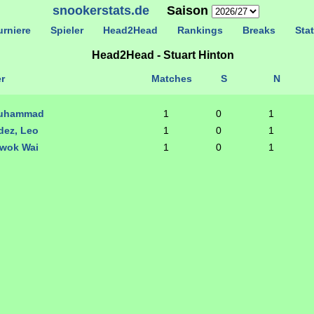
snookerstats.de
Saison
rniere
Spieler
Head2Head
Rankings
Breaks
Stat
Head2Head - Stuart Hinton
r
Matches
S
N
Muhammad
1
0
1
dez, Leo
1
0
1
wok Wai
1
0
1