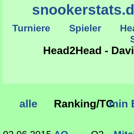
snookerstats.
Turniere
Spieler
He
St
Head2Head - Davi
alle
Ranking/TC
min 