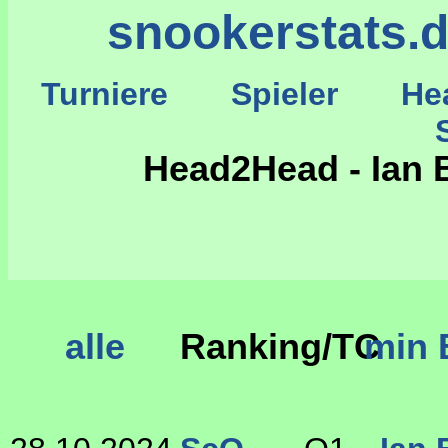
snookerstats.
Turniere
Spieler
He
St
Head2Head - Ian 
alle
Ranking/TC
min 