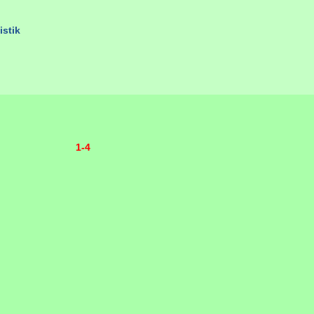
istik
1-4