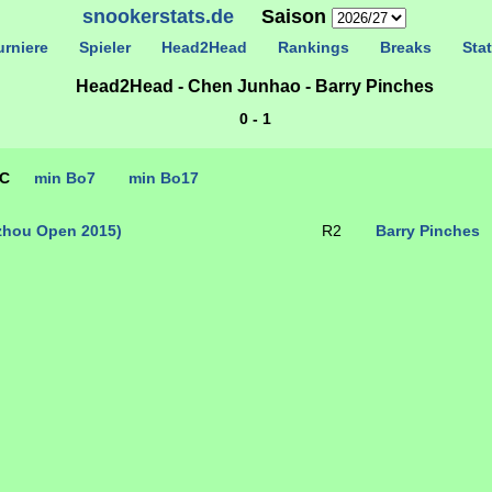
snookerstats.de
Saison
rniere
Spieler
Head2Head
Rankings
Breaks
Stat
Head2Head - Chen Junhao - Barry Pinches
0 - 1
TC
min Bo7
min Bo17
zhou Open 2015)
R2
Barry Pinches