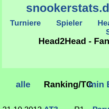
snookerstats.
Turniere
Spieler
He
St
Head2Head - Fan
alle
Ranking/TC
min 