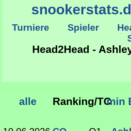
snookerstats.
Turniere
Spieler
He
St
Head2Head - Ashley 
alle
Ranking/TC
min 