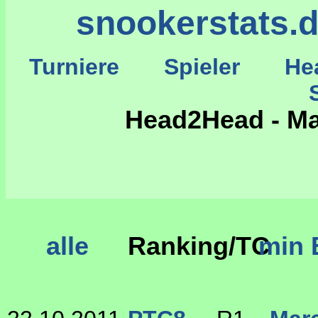
snookerstats.
Turniere
Spieler
He
St
Head2Head - Ma
alle
Ranking/TC
min 