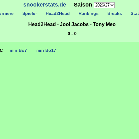
snookerstats.de
Saison
rniere
Spieler
Head2Head
Rankings
Breaks
Stat
Head2Head - Jool Jacobs - Tony Meo
0 - 0
TC
min Bo7
min Bo17