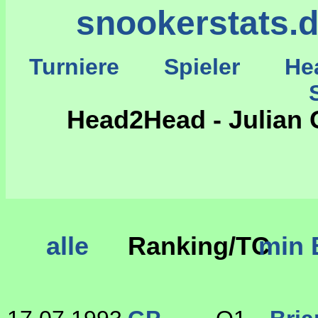
snookerstats.
Turniere
Spieler
He
St
Head2Head - Julian 
alle
Ranking/TC
min 