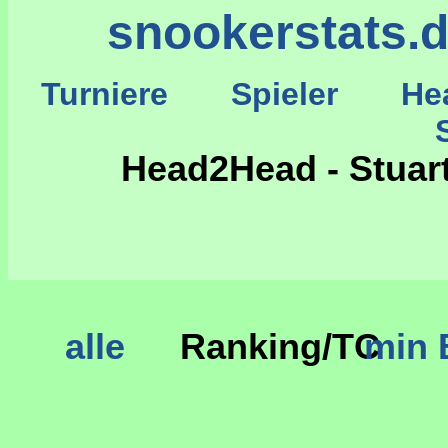
snookerstats.
Turniere
Spieler
He
St
Head2Head - Stuar
alle
Ranking/TC
min 