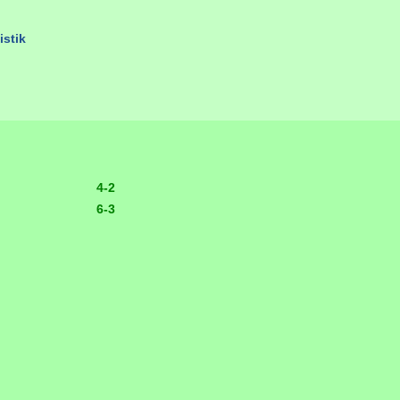
istik
4-2
6-3