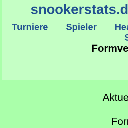
snookerstats.
Turniere
Spieler
He
St
Formve
Aktue
For