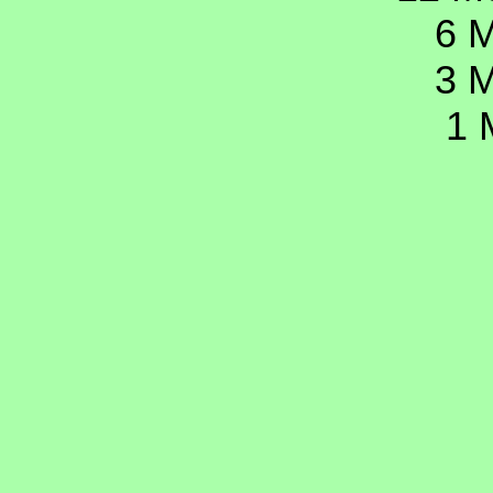
6 M
3 M
1 