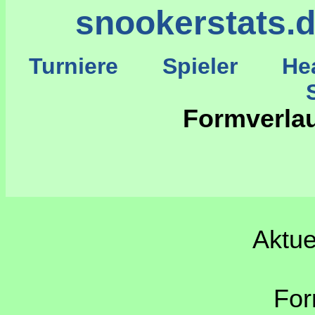
snookerstats.
Turniere
Spieler
He
St
Formverla
Aktue
For