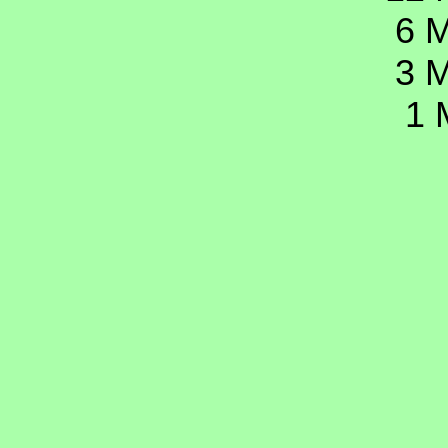
6 M
3 M
1 