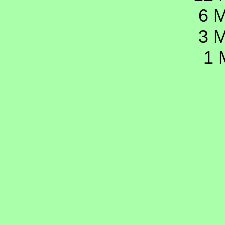
6 M
3 M
1 