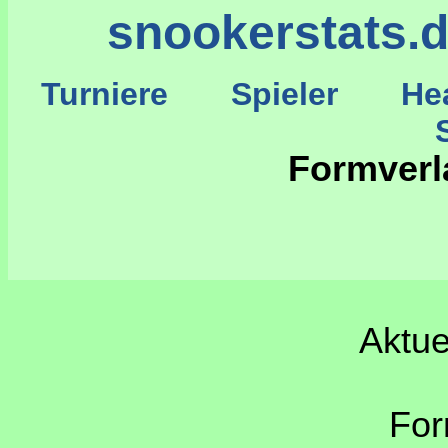
snookerstats.
Turniere
Spieler
He
St
Formver
Aktue
For