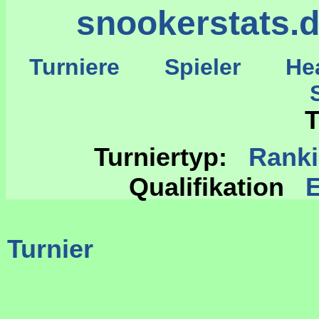
snookerstats.
Turniere
Spieler
He
St
T
Turniertyp:
Rank
Qualifikation
Turnier